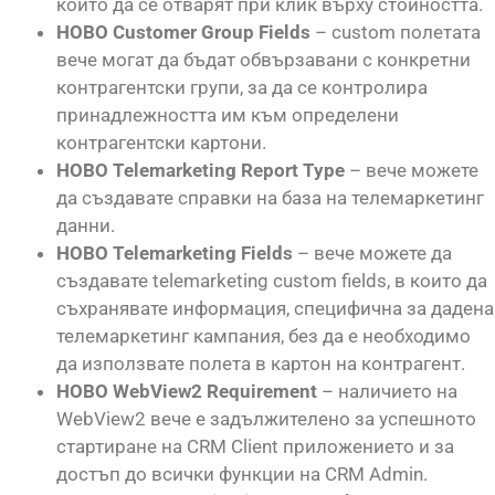
които да се отварят при клик върху стойността.
НОВО Customer Group Fields
– custom полетата
вече могат да бъдат обвързавани с конкретни
контрагентски групи, за да се контролира
принадлежността им към определени
контрагентски картони.
НОВО Telemarketing Report Type
– вече можете
да създавате справки на база на телемаркетинг
данни.
НОВО Telemarketing Fields
– вече можете да
създавате telemarketing custom fields, в които да
съхранявате информация, специфична за дадена
телемаркетинг кампания, без да е необходимо
да използвате полета в картон на контрагент.
НОВО WebView2 Requirement
– наличието на
WebView2 вече е задължителено за успешното
стартиране на CRM Client приложението и за
достъп до всички функции на CRM Admin.