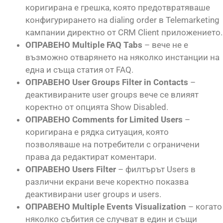
коригирана е грешка, която предотвратяваше
конфигурирането на dialing order в Telemarketing
кампании директно от CRM Client приложението.
ОПРАВЕНО Multiple FAQ Tabs
– вече не е
възможно отварянето на няколко инстанции на
една и съща статия от FAQ.
ОПРАВЕНО User Groups Filter in Contacts
–
деактивираните user groups вече се влияят
коректно от опцията Show Disabled.
ОПРАВЕНО Comments for Limited Users
–
коригирана е рядка ситуация, която
позволяваше на потребители с ограничени
права да редактират коментари.
ОПРАВЕНО Users Filter
– филтърът Users в
различни екрани вече коректно показва
деактивирани user groups и users.
ОПРАВЕНО Multiple Events Visualization
– когато
няколко събития се случват в един и същи