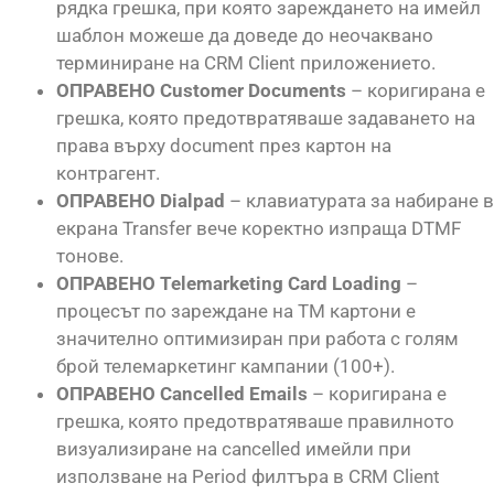
рядка грешка, при която зареждането на имейл
шаблон можеше да доведе до неочаквано
терминиране на CRM Client приложението.
ОПРАВЕНО Customer Documents
– коригирана е
грешка, която предотвратяваше задаването на
права върху document през картон на
контрагент.
ОПРАВЕНО Dialpad
– клавиатурата за набиране в
екрана Transfer вече коректно изпраща DTMF
тонове.
ОПРАВЕНО Telemarketing Card Loading
–
процесът по зареждане на TM картони е
значително оптимизиран при работа с голям
брой телемаркетинг кампании (100+).
ОПРАВЕНО Cancelled Emails
– коригирана е
грешка, която предотвратяваше правилното
визуализиране на cancelled имейли при
използване на Period филтъра в CRM Client