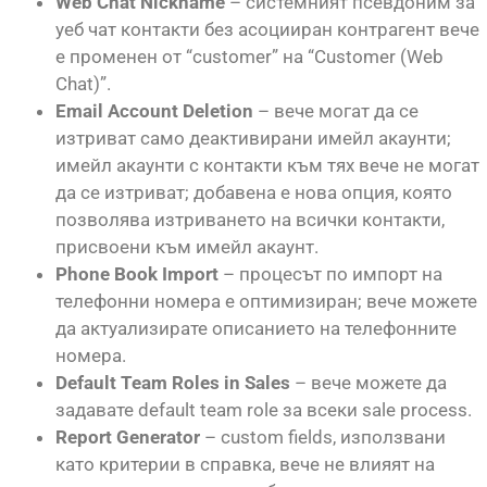
Web Chat Nickname
– системният псевдоним за
уеб чат контакти без асоцииран контрагент вече
е променен от “customer” на “Customer (Web
Chat)”.
Email Account Deletion
– вече могат да се
изтриват само деактивирани имейл акаунти;
имейл акаунти с контакти към тях вече не могат
да се изтриват; добавена е нова опция, която
позволява изтриването на всички контакти,
присвоени към имейл акаунт.
Phone Book Import
– процесът по импорт на
телефонни номера е оптимизиран; вече можете
да актуализирате описанието на телефонните
номера.
Default Team Roles in Sales
– вече можете да
задавате default team role за всеки sale process.
Report Generator
– custom fields, използвани
като критерии в справка, вече не влияят на