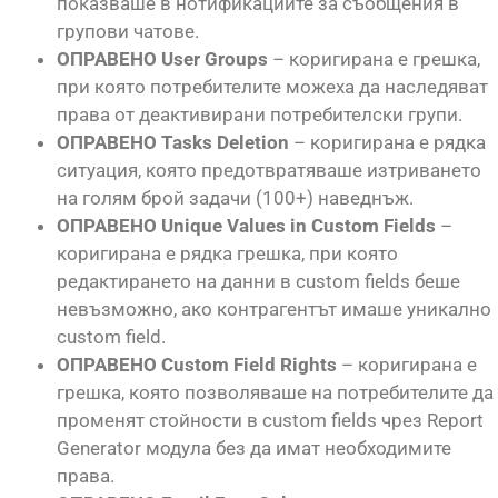
показваше в нотификациите за съобщения в
групови чатове.
ОПРАВЕНО User Groups
– коригирана е грешка,
при която потребителите можеха да наследяват
права от деактивирани потребителски групи.
ОПРАВЕНО Tasks Deletion
– коригирана е рядка
ситуация, която предотвратяваше изтриването
на голям брой задачи (100+) наведнъж.
ОПРАВЕНО Unique Values in Custom Fields
–
коригирана е рядка грешка, при която
редактирането на данни в custom fields беше
невъзможно, ако контрагентът имаше уникално
custom field.
ОПРАВЕНО Custom Field Rights
– коригирана е
грешка, която позволяваше на потребителите да
променят стойности в custom fields чрез Report
Generator модула без да имат необходимите
права.