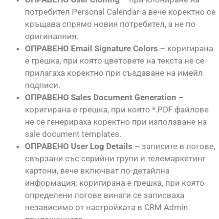
потребител Personal Calendar-a вече коректно се
кръщава спрямо новия потребител, а не по
оригиналния.
ОПРАВЕНО Email Signature Colors
– коригирана
е грешка, при която цветовете на текста не се
прилагаха коректно при създаване на имейл
подписи.
ОПРАВЕНО Sales Document Generation
–
коригирана е грешка, при която *.PDF файлове
не се генерираха коректно при използване на
sale document templates.
ОПРАВЕНО User Log Details
– записите в логове,
свързани със серийни групи и телемаркетинг
картони, вече включват по-детайлна
информация; коригирана е грешка, при която
определени логове винаги се записваха
независимо от настройката в CRM Admin