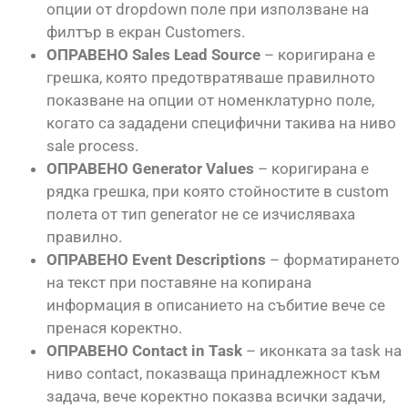
опции от dropdown поле при използване на
филтър в екран Customers.
ОПРАВЕНО Sales Lead Source
– коригирана е
грешка, която предотвратяваше правилното
показване на опции от номенклатурно поле,
когато са зададени специфични такива на ниво
sale process.
ОПРАВЕНО Generator Values
– коригирана е
рядка грешка, при която стойностите в custom
полета от тип generator не се изчисляваха
правилно.
ОПРАВЕНО Event Descriptions
– форматирането
на текст при поставяне на копирана
информация в описанието на събитие вече се
пренася коректно.
ОПРАВЕНО Contact in Task
– иконката за task на
ниво contact, показваща принадлежност към
задача, вече коректно показва всички задачи,