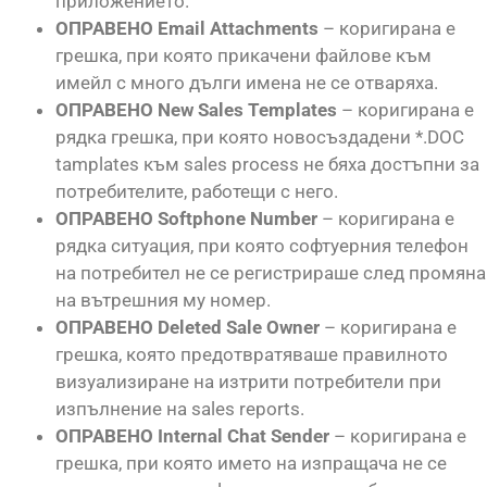
приложението.
ОПРАВЕНО Email Attachments
– коригирана е
грешка, при която прикачени файлове към
имейл с много дълги имена не се отваряха.
ОПРАВЕНО New Sales Templates
– коригирана е
рядка грешка, при която новосъздадени *.DOC
tamplates към sales process не бяха достъпни за
потребителите, работещи с него.
ОПРАВЕНО Softphone Number
– коригирана е
рядка ситуация, при която софтуерния телефон
на потребител не се регистрираше след промяна
на вътрешния му номер.
ОПРАВЕНО Deleted Sale Owner
– коригирана е
грешка, която предотвратяваше правилното
визуализиране на изтрити потребители при
изпълнение на sales reports.
ОПРАВЕНО Internal Chat Sender
– коригирана е
грешка, при която името на изпращача не се