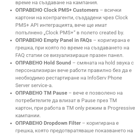
време на създаване на кампания.
ОПРАВЕНО Clock PMS+ Customers
– всички
картони на контрагенти, създадени чрез Clock
PMS+ API интеграцията, вече ще имат
попълнено „Clock PMS+“ в полето created by.
ОПРАВЕНО Empty Panel in FAQs
– коригирана е
грешка, при която по време на създаването на
FAQ статии се визуализираше празен панел.
ОПРАВЕНО Hold Sound
– смяната на hold звука с
персонализиран вече работи правилно без да е
необходимо рестартиране на InfoServ Phone
Server service-a.
ОПРАВЕНО TM Pause
– вече е позволено на
потребителите да влизат в Pause през TM
картон, при работа в TM only режим в Progressive
кампании.
ОПРАВЕНО Dropdown Filter
– коригирана е
грешка, която предотвратяваше показването на