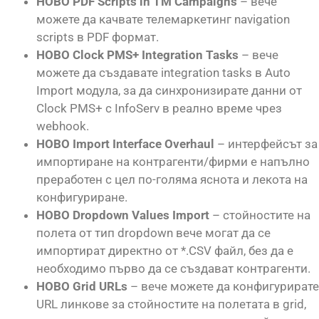
НОВО PDF Scripts in TM Campaigns
– вече
можете да качвате телемаркетинг navigation
scripts в PDF формат.
НОВО Clock PMS+ Integration Tasks
– вече
можете да създавате integration tasks в Auto
Import модула, за да синхронизирате данни от
Clock PMS+ с InfoServ в реално време чрез
webhook.
НОВО Import Interface Overhaul
– интерфейсът за
импортиране на контрагенти/фирми е напълно
преработен с цел по-голяма яснота и лекота на
конфигуриране.
НОВО Dropdown Values Import
– стойностите на
полета от тип dropdown вече могат да се
импортират директно от *.CSV файл, без да е
необходимо първо да се създават контрагенти.
НОВО Grid URLs
– вече можете да конфигурирате
URL линкове за стойностите на полетата в grid,