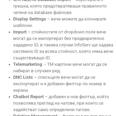
грешка, която предотвратяваше правилното
четене на database файлове.
Display Settings
– вече можете да клонирате
шаблони.
Import
– стойностите от dropdown поле вече
могат да се импортират без предварително
зададено ID; в такива случаи InfoServ ще задава
системно ID за всяка стойност, която няма вече
съществуващо ID.
Telemarketing
– TM картони вече могат да се
набират в случаен ред.
DNC Lists
– списъците вече могат да се
експортират и е добавен филтър по номер в
екрана.
Chatbot Report
– добавен е нов филтър, който
позволява преглед на чатове, при които се
задействат само определени тагове.