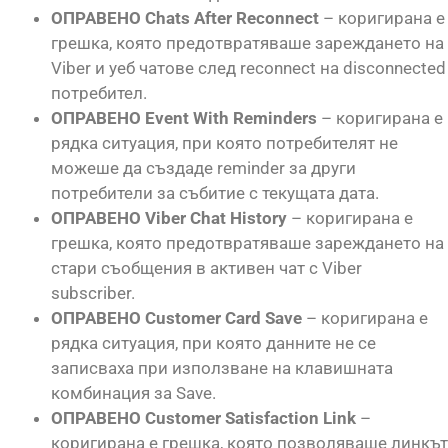
ОПРАВЕНО Chats After Reconnect
– коригирана е
грешка, която предотвратяваше зареждането на
Viber и уеб чатове след reconnect на disconnected
потребител.
ОПРАВЕНО Event With Reminders
– коригирана е
рядка ситуация, при която потребителят не
можеше да създаде reminder за други
потребители за събитие с текущата дата.
ОПРАВЕНО Viber Chat History
– коригирана е
грешка, която предотвратяваше зареждането на
стари съобщения в активен чат с Viber
subscriber.
ОПРАВЕНО Customer Card Save
– коригирана е
рядка ситуация, при която данните не се
записваха при използване на клавишната
комбинация за Save.
ОПРАВЕНО Customer Satisfaction Link
–
коригирана е грешка, която позволяваше линкът