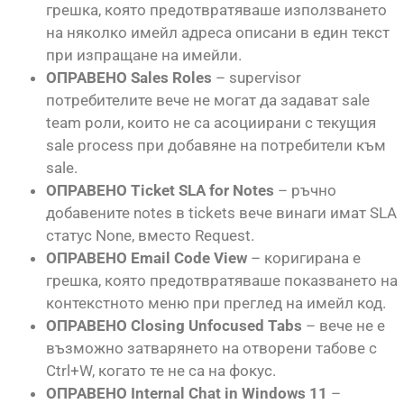
грешка, която предотвратяваше използването
на няколко имейл адреса описани в един текст
при изпращане на имейли.
ОПРАВЕНО Sales Roles
– supervisor
потребителите вече не могат да задават sale
team роли, които не са асоциирани с текущия
sale process при добавяне на потребители към
sale.
ОПРАВЕНО Ticket SLA for Notes
– ръчно
добавените notes в tickets вече винаги имат SLA
статус None, вместо Request.
ОПРАВЕНО Email Code View
– коригирана е
грешка, която предотвратяваше показването на
контекстното меню при преглед на имейл код.
ОПРАВЕНО Closing Unfocused Tabs
– вече не е
възможно затварянето на отворени табове с
Ctrl+W, когато те не са на фокус.
ОПРАВЕНО Internal Chat in Windows 11
–