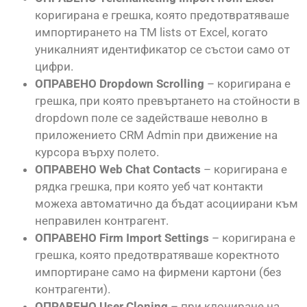
коригирана е грешка, която предотвратяваше
импортирането на TM lists от Excel, когато
уникалният идентификатор се състои само от
цифри.
ОПРАВЕНО Dropdown Scrolling
– коригирана е
грешка, при която превъртането на стойности в
dropdown поле се задействаше неволно в
приложението CRM Admin при движение на
курсора върху полето.
ОПРАВЕНО Web Chat Contacts
– коригирана е
рядка грешка, при която уеб чат контакти
можеха автоматично да бъдат асоциирани към
неправилен контрагент.
ОПРАВЕНО Firm Import Settings
– коригирана е
грешка, която предотвратяваше коректното
импортиране само на фирмени картони (без
контрагенти).
ОПРАВЕНО User Cloning
– при клониране на