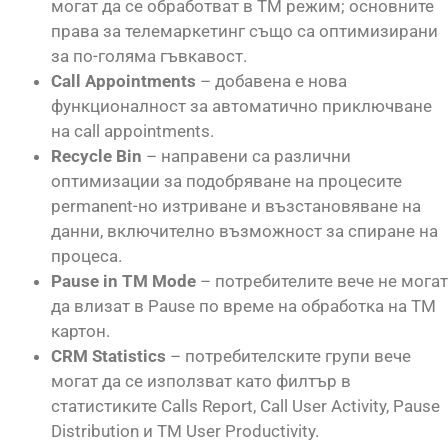
могат да се обработват в TM режим; основните
права за телемаркетинг също са оптимизирани
за по-голяма гъвкавост.
Call Appointments
– добавена е нова
функционалност за автоматично приключване
на call appointments.
Recycle Bin
– направени са различни
оптимизации за подобряване на процесите
permanent-но изтриване и възстановяване на
данни, включително възможност за спиране на
процеса.
Pause in TM Mode
– потребителите вече не могат
да влизат в Pause по време на обработка на TM
картон.
CRM Statistics
– потребителските групи вече
могат да се използват като филтър в
статистиките Calls Report, Call User Activity, Pause
Distribution и TM User Productivity.