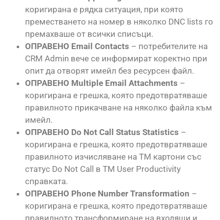
коригирана е рядка ситуация, при която
преместването на номер в няколко DNC lists го
премахваше от всички списъци.
ОПРАВЕНО Email Contacts
– потребителите на
CRM Admin вече се информират коректно при
опит да отворят имейл без ресурсен файл.
ОПРАВЕНО Multiple Email Attachments
–
коригирана е грешка, която предотвратяваше
правилното прикачване на няколко файла към
имейл.
ОПРАВЕНО Do Not Call Status Statistics
–
коригирана е грешка, която предотвратяваше
правилното изчисляване на TM картони със
статус Do Not Call в TM User Productivity
справката.
ОПРАВЕНО Phone Number Transformation
–
коригирана е грешка, която предотвратяваше
правилното трансформиране на входящи и