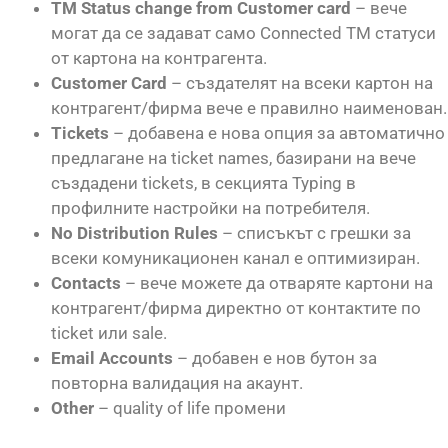
TM Status change from Customer card
– вече
могат да се задават само Connected TM статуси
от картона на контрагента.
Customer Card
– създателят на всеки картон на
контрагент/фирма вече е правилно наименован.
Tickets
– добавена е нова опция за автоматично
предлагане на ticket names, базирани на вече
създадени tickets, в секцията Typing в
профилните настройки на потребителя.
No Distribution Rules
– списъкът с грешки за
всеки комуникационен канал е оптимизиран.
Contacts
– вече можете да отваряте картони на
контрагент/фирма директно от контактите по
ticket или sale.
Email Accounts
– добавен е нов бутон за
повторна валидация на акаунт.
Other
– quality of life промени