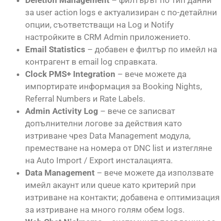
Deletion Management
– филтърът по тип данни
за user action logs е актуализиран с по-детайлни
опции, съответстващи на Log и Notify
настройките в CRM Admin приложението.
Email Statistics
– добавен е филтър по имейл на
контрагент в email log справката.
Clock PMS+ Integration
– вече можете да
импортирате информация за Booking Nights,
Referral Numbers и Rate Labels.
Admin Activity Log
– вече се записват
допълнителни логове за действия като
изтриване чрез Data Management модула,
преместване на номера от DNC list и изтегляне
на Auto Import / Export инсталацията.
Data Management
– вече можете да използвате
имейл акаунт или queue като критерий при
изтриване на контакти; добавена е оптимизация
за изтриване на много голям обем logs.