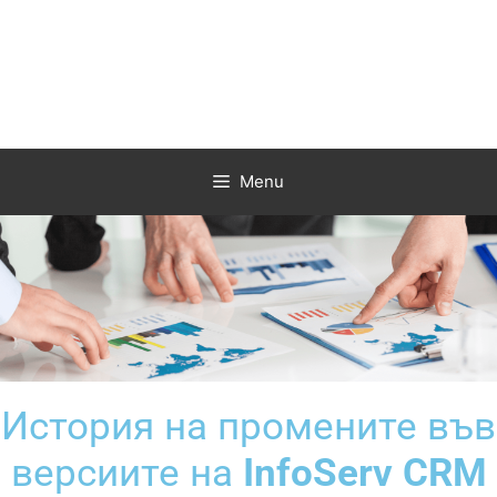
Skip
to
content
Menu
История на промените във
версиите на
InfoServ CRM