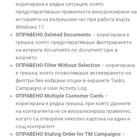
коригирана е рядка ситуация, която
предотвратяваше правилното визуализиране на
историята на вътрешния чат при работа върху
Windows 11.
ОПРАВЕНО Deleted Documents
– коригирана е
грешка, която предотвратяваше филтрирането
на изтрити documents по document type в
кошчето.
ОПРАВЕНО Filter Without Selection
– коригирана
е грешка, която позволяваше активирането на
филтри без избрани опции в екраните Tasks,
Campaigns и User Activity Log.
ОПРАВЕНО Multiple Customer Cards
–
коригирана е рядка грешка, при която данните
на контрагента не се визуализираха правилно,
когато са отворени няколко картона на един и
същ контрагент.
ОПРАВЕНО Dialing Order for TM Campaigns
–