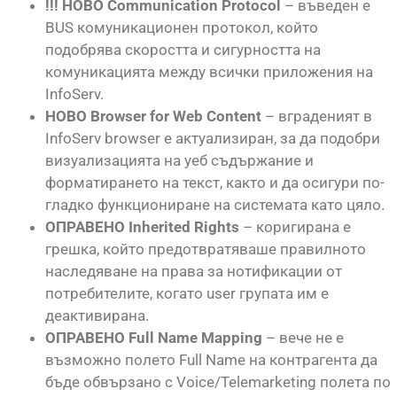
!!! НОВО Communication Protocol
– въведен е
BUS комуникационен протокол, който
подобрява скоростта и сигурността на
комуникацията между всички приложения на
InfoServ.
НОВО Browser for Web Content
– вграденият в
InfoServ browser е актуализиран, за да подобри
визуализацията на уеб съдържание и
форматирането на текст, както и да осигури по-
гладко функциониране на системата като цяло.
ОПРАВЕНО Inherited Rights
– коригирана е
грешка, който предотвратяваше правилното
наследяване на права за нотификации от
потребителите, когато user групата им е
деактивирана.
ОПРАВЕНО Full Name Mapping
– вече не е
възможно полето Full Name на контрагента да
бъде обвързано с Voice/Telemarketing полета по