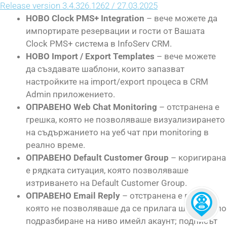
Release version 3.4.326.1262 / 27.03.2025
НОВО Clock PMS+ Integration
– вече можете да
импортирате резервации и гости от Вашата
Clock PMS+ система в InfoServ CRM.
НОВО Import / Export Templates
– вече можете
да създавате шаблони, които запазват
настройките на import/export процеса в CRM
Admin приложението.
ОПРАВЕНО Web Chat Monitoring
– отстранена е
грешка, която не позволяваше визуализирането
на съдържанието на уеб чат при monitoring в
реално време.
ОПРАВЕНО Default Customer Group
– коригирана
е рядката ситуация, която позволяваше
изтриването на Default Customer Group.
ОПРАВЕНО Email Reply
– отстранена е грешка,
която не позволяваше да се прилага шрифтът по
подразбиране на ниво имейл акаунт; подписът