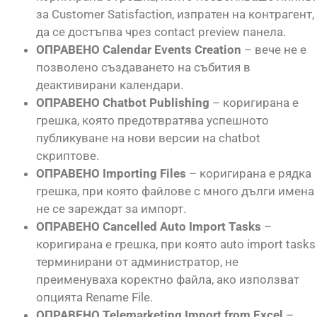
за Customer Satisfaction, изпратен на контрагент,
да се достъпва чрез contact preview панела.
ОПРАВЕНО Calendar Events Creation
– вече не е
позволено създаването на събития в
деактивирани календари.
ОПРАВЕНО Chatbot Publishing
– коригирана е
грешка, която предотвратява успешното
публикуване на нови версии на chatbot
скриптове.
ОПРАВЕНО Importing Files
– коригирана е рядка
грешка, при която файлове с много дълги имена
не се зареждат за импорт.
ОПРАВЕНО Cancelled Auto Import Tasks
–
коригирана е грешка, при която auto import tasks
терминирани от администратор, не
преименуваха коректно файла, ако използват
опцията Rename File.
ОПРАВЕНО Telemarketing Import from Excel
–