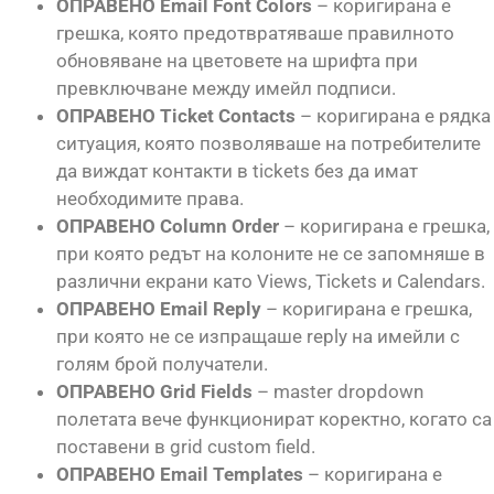
ОПРАВЕНО Email Font Colors
– коригирана е
грешка, която предотвратяваше правилното
обновяване на цветовете на шрифта при
превключване между имейл подписи.
ОПРАВЕНО Ticket Contacts
– коригирана е рядка
ситуация, която позволяваше на потребителите
да виждат контакти в tickets без да имат
необходимите права.
ОПРАВЕНО Column Order
– коригирана е грешка,
при която редът на колоните не се запомняше в
различни екрани като Views, Tickets и Calendars.
ОПРАВЕНО Email Reply
– коригирана е грешка,
при която не се изпращаше reply на имейли с
голям брой получатели.
ОПРАВЕНО Grid Fields
– master dropdown
полетата вече функционират коректно, когато са
поставени в grid custom field.
ОПРАВЕНО Email Templates
– коригирана е