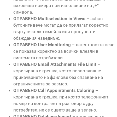
изходящи номера при използване на „+“
символа.
ОПРАВЕНО Multiselection in Views
– action
бутоните вече могат да се прилагат коректно
върху няколко имейла или пропуснати
обаждания наведнъж.
ОПРАВЕНО User Monitoring
– латентността вече
се показва коректно за всички влезли в
системата потребители.
ОПРАВЕНО Email Attachments File Limit
–
коригирана е грешка, която позволяваше
прикачването на файлове без спазване на
ограниченията за размер.
ОПРАВЕНО Call Appointments Coloring
–
коригирана е грешка, при която телефонният
номер на контрагент в разговор с друг
потребител, не се оцветяваше в зелено.
ОПРАВЕНО Database Import
– коригирана е