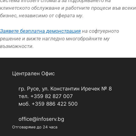
система InfoServ спомага за подобряването на
клинетското обслужване и работните процеси във всеки
бизнес, независимо от сферата му.
Заявете безплатна демонстрация
на софтуерното
решение и вижте нагледно многобройните му
възможности.
Централен Офис
гр. Русе, ул. Константин Иречек № 8
тел. +359 82 827 007
моб. +359 886 422 500
office@infoserv.bg
Отговаряме до 24 часа