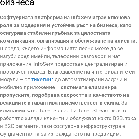
бизнеса
Софтуерната платформа на InfoServ играе ключова
роля за модерния и устойчив ръст на бизнеса, като
осигурява стабилен гръбнак за цялостната
комуникация, организация и обслужване на клиенти
.
В среда, където информацията лесно може да се
изгуби сред имейли, телефонни разговори и чат
приложения, InfoServ предоставя централизиран и
прозрачен подход. Благодарение на интегрираните си
модули – от
тикетинг
до автоматизирани задачи и
мобилно приложение –
системата елиминира
пропуските, подобрява скоростта и качеството на
реакциите и гарантира приемственост в екипа
. За
компании като Toner Support и Toner Stream, които
работят с хиляди клиенти и обслужват както B2B, така
и B2C сегменти, тази софтуерна инфраструктура е
фундаментална за изграждането на предвидим,