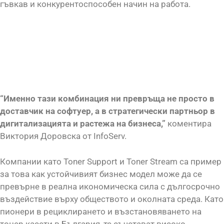
гъвкав и конкурентоспособен начин на работа.
“Именно тази комбинация ни превръща не просто в
доставчик на софтуер, а в стратегически партньор в
дигитализацията и растежа на бизнеса,”
коментира
Виктория Доровска от InfoServ.
Компании като Toner Support и Toner Stream са пример
за това как устойчивият бизнес модел може да се
превърне в реална икономическа сила с дългосрочно
въздействие върху обществото и околната среда. Като
пионери в рециклирането и възстановяването на
тонер касети в България, те съчетават високо