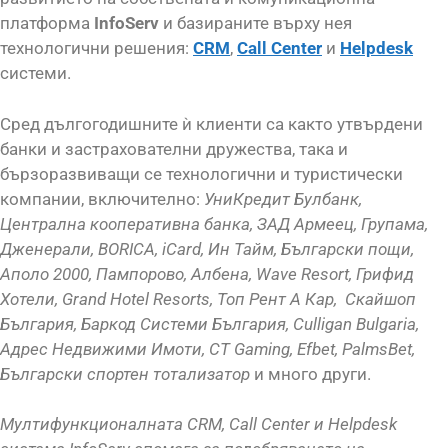
платформа
InfoServ
и базираните върху нея
технологични решения:
CRM
,
Call Center
и
Helpdesk
системи.
Сред дългогодишните ѝ клиенти са както утвърдени
банки и застрахователни дружества, така и
бързоразвиващи се технологични и туристически
компании, включително:
УниКредит Булбанк,
Централна кооперативна банка, ЗАД Армеец, Групама,
Дженерали, BORICA, iCard, Ин Тайм, Български пощи,
Аполо 2000, Пампорово, Албена, Wave Resort, Грифид
Хотели, Grand Hotel Resorts, Топ Рент А Кар, Скайшоп
България, Баркод Системи България,
Culligan Bulgaria,
Адрес Недвижими Имоти, CT Gaming, Efbet, PalmsBet,
Български спортен тотализатор
и много други.
Мултифункционалната CRM, Call Center и Helpdesk