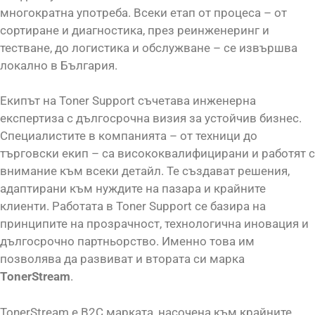
многократна употреба. Всеки етап от процеса – от
сортиране и диагностика, през реинженеринг и
тестване, до логистика и обслужване – се извършва
локално в България.
Екипът на Toner Support съчетава инженерна
експертиза с дългосрочна визия за устойчив бизнес.
Специалистите в компанията – от техници до
търговски екип – са висококвалифицирани и работят с
внимание към всеки детайл. Те създават решения,
адаптирани към нуждите на пазара и крайните
клиенти. Работата в Toner Support се базира на
принципите на прозрачност, технологична иновация и
дългосрочно партньорство. Именно това им
позволява да развиват и втората си марка
TonerStream
.
TonerStream е B2C марката, насочена към крайните