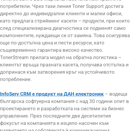
потребители. Чрез тази линия Toner Support достига
директно до индивидуални клиенти и малки офиси,
като предлага стрийминг касети – продукти, при които
след специализирана диагностика се подменят само
компонентите, нуждаещи се от замяна. Това осигурява
още по-достъпна цена и пести ресурси, като
същевременно гарантира високо качество.
TonerStream прилага модел на обратна логистика –
клиентът връща празната касета, получава отстъпка и
допринася към затворения кръг на устойчивото
потребление.
InfoServ CRM е продукт на ДАН електроник
– водеща
българска софтуерна компания с над 30 години опит в
проектирането и разработката на системи за бизнес
управление. През последните две десетилетия
фокусът на компанията е изцяло насочен към
развитието на собствената ѝ комуникационна