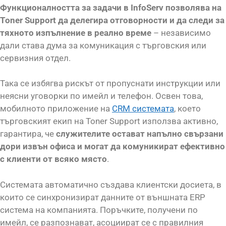
Функционалността за задачи в InfoServ позволява на
Toner Support да делегира отговорности и да следи за
тяхното изпълнение в реално време
– независимо
дали става дума за комуникация с търговския или
сервизния отдел.
Така се избягва рискът от пропуснати инструкции или
неясни уговорки по имейл и телефон. Освен това,
мобилното приложение на
CRM системата
, което
търговският екип на Toner Support използва активно,
гарантира, че
служителите остават напълно свързани
дори извън офиса и могат да комуникират ефективно
с клиенти от всяко място
.
Системата автоматично създава клиентски досиета, в
които се синхронизират данните от външната ERP
система на компанията. Поръчките, получени по
имейл, се разпознават, асоциират се с правилния