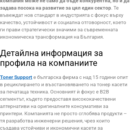
компания може не само да бъде конкурентна, но и да
задава посока на развитие за цял един сектор
. Те
въвеждат нов стандарт в индустрията с фокус върху
качество, устойчивост и социална отговорност, което
ги прави стратегически значими за съвременната
икономическа трансформация на България.
Детайлна информация за
профила на компаниите
Toner Support
е българска фирма с над 15 години опит
в рециклирането и възстановяването на тонер касети
за печатаща техника. Основният ѝ фокус е B2B
сегментът, където предоставя висококачествени
алтернативи на оригиналните консумативи за
принтери. Компанията не просто сглобява продукти –
тя разработва инженерни решения, чрез които
създава устойчиви и икономични касети за