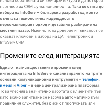
наново собствената си ERP архитектура и да потърси
партньор за CRM функционалността.
Така се стига до
избора на InfoServ – българска разработка, която
съчетава технологична надеждност с
персонализиран подход и детайлно разбиране на
местния пазар.
Именно това доверие и гъвкавост се
оказват ключови в избора на ДАН електроник и
InfoServ CRM.
Промените след интеграцията
Една от най-съществените промени след
интеграцията на InfoServ е канализирането на трите
основни комуникационни инструменти –
телефон
,
имейл
и
Viber
– в една централизирана платформа
.
Това улеснява значително работата с клиентите, тъй
като всяко запитване се насочва автоматично към
правилния служител, без риск от пропусната или