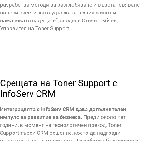
разработва методи за разглобяване и възстановяване
на тези касети, като удължава техния живот и
намалява отпадъците”, споделя Огнян Събчев,
Управител на Toner Support
Срещата на Toner Support с
InfoServ CRM
Интеграцията с InfoServ CRM дава допълнителен
импулс за развитие на бизнеса.
Преди около пет
години, в момент на технологичен преход, Toner
Support търси CRM решение, което да надгради
съществуващата им система.
Те избират българската