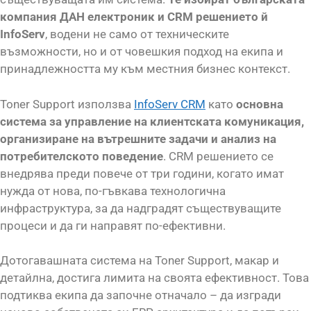
компания ДАН eлектроник и CRM решението й
InfoServ
, водени не само от техническите
възможности, но и от човешкия подход на екипа и
принадлежността му към местния бизнес контекст.
Toner Support използва
InfoServ CRM
като
основна
система за управление на клиентската комуникация,
организиране на вътрешните задачи и анализ на
потребителското поведение
. CRM решението се
внедрява преди повече от три години, когато имат
нужда от нова, по-гъвкава технологична
инфраструктура, за да надградят съществуващите
процеси и да ги направят по-ефективни.
Дотогавашната система на Toner Support, макар и
детайлна, достига лимита на своята ефективност. Това
подтиква екипа да започне отначало – да изгради