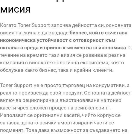
мисия
Когато Toner Support започва дейността си, основната
визия на екипа е да създаде
бизнес, който съчетава
икономическа устойчивост с отговорност към
околната среда и принос към местната икономика
. С
течение на времето тази визия се развива в реална
компания с високотехнологична екосистема, която
обслужва както бизнес, така и крайни клиенти.
Toner Support не е просто търговец на консумативи, а
реално произвежда свой продукт. Основната дейност
включва рециклиране и възстановяване на тонер
касети чрез сложен процес на реинженеринг.
Използват се оригинални касети, чийто корпус се
запазва, докато всички амортизирани части се
подменят. Това дава възможност за създаването на