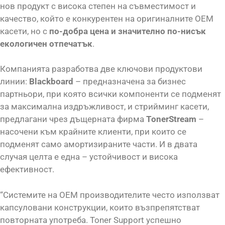
нов продукт с висока степен на съвместимост и
качество, който е конкурентен на оригиналните OEM
касети, но с
по-добра цена и значително по-нисък
екологичен отпечатък
.
Компанията разработва две ключови продуктови
линии:
Blackboard
– предназначена за бизнес
партньори, при която всички компоненти се подменят
за максимална издръжливост, и стрийминг касети,
предлагани чрез дъщерната фирма
TonerStream
–
насочени към крайните клиенти, при които се
подменят само амортизираните части. И в двата
случая целта е една – устойчивост и висока
ефективност.
“Системите на OEM производителите често използват
капсуловани конструкции, които възпрепятстват
повторната употреба. Toner Support успешно